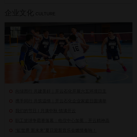
企业文化
CULTURE
向绿而行 共建美好｜开云石化开展六五环境日主
携手同行 共筑温情｜开云石化企业家庭日圆满举
我们的节日 | 月满中秋 情满开云
职工篮球争霸赛落幕：电仪中心加冕，开云精神高
“虹世界 新未来”夏日迎新音乐会燃情奏响！