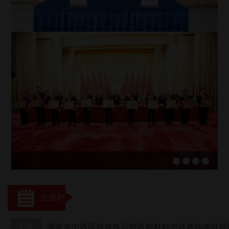
深化数智协同 聚力产业升级 | 白玮总裁受邀
再创行业先河，开云石化携手霍尼韦尔发布操作导
开云石化与戴纳科技签署战略合作协议 共启智能
开云控股集团荣获“全国五一劳动奖状”
公告栏
04
国家东中西区域合作示范区新材料中试基地项目环