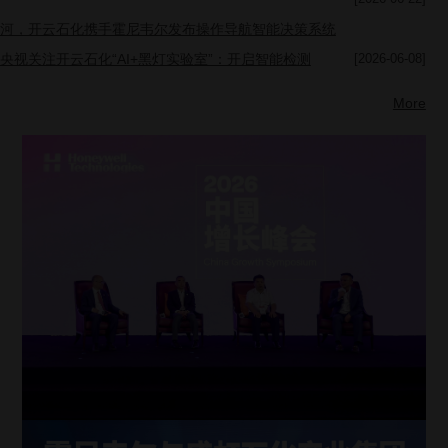
河，开云石化携手霍尼韦尔发布操作导航智能决策系统
央视关注开云石化“AI+黑灯实验室”：开启智能检测
[2026-06-08]
More