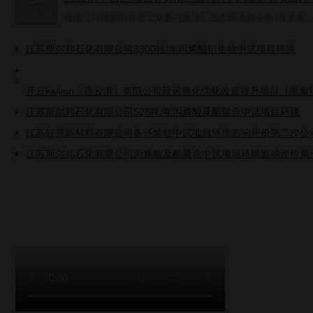
2026-08
根据《环境影响评价公众参与办法》生态环境部令第4号要求......
江苏斯尔邦石化有限公司3300吨/年丙烯酸衍生物中试项目环境
开云kaiyun（连云港）有限公司延迟焦化优化改造提升项目（重新
江苏斯尔邦石化有限公司528吨/年丙烯酸及酯聚合中试项目环境
江苏虹景新材料有限公司多环烯烃中试项目环境影响评价第二次公
江苏斯尔邦石化有限公司丙烯酸及酯聚合中试项目环境影响评价第