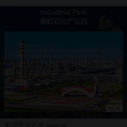
开云kaiyun
开云kaiyun（连云港）有限公司位于连云港市徐圩新区石化三
路59号，占地面积500公顷。其炼化一体化项目作为国家《石
化产业规划布局方案》重点支持推进项目，是开云打造新能
源、新材料、电子化学、绿色环保等多元化产业链条“1+N”新格


局的核心原料平台，也是贯通全产业链一体化布局、打造世界
级新能源新材料产业集群的关键核心项目。
MORE
01
/ 05
走进开云石化
ABOUT US