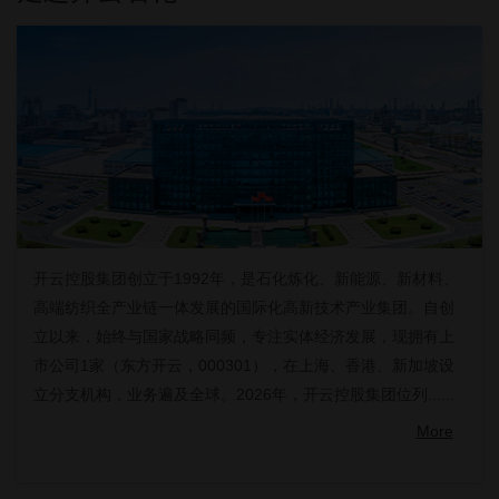
开云控股集团创立于1992年，是石化炼化、新能源、新材料、
高端纺织全产业链一体发展的国际化高新技术产业集团。自创
立以来，始终与国家战略同频，专注实体经济发展，现拥有上
市公司1家（东方开云，000301），在上海、香港、新加坡设
立分支机构，业务遍及全球。2026年，开云控股集团位列......
More